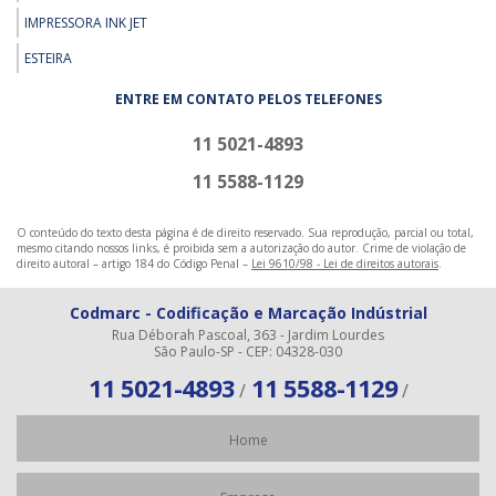
IMPRESSORA INK JET
ESTEIRA
ENTRE EM CONTATO PELOS TELEFONES
11 5021-4893
11 5588-1129
O conteúdo do texto desta página é de direito reservado. Sua reprodução, parcial ou total,
mesmo citando nossos links, é proibida sem a autorização do autor. Crime de violação de
direito autoral – artigo 184 do Código Penal –
Lei 9610/98 - Lei de direitos autorais
.
Codmarc - Codificação e Marcação Indústrial
Rua Déborah Pascoal, 363 - Jardim Lourdes
São Paulo-SP - CEP: 04328-030
11 5021-4893
11 5588-1129
/
/
Home