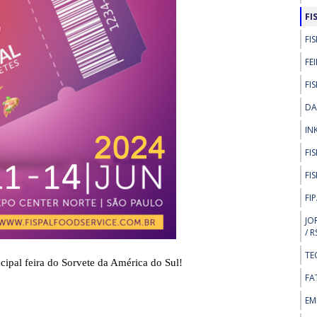
FI
FI
FE
FI
DA
IN
FI
FI
FI
JO
/ R
TE
ncipal feira do Sorvete da América do Sul!
FA
EM