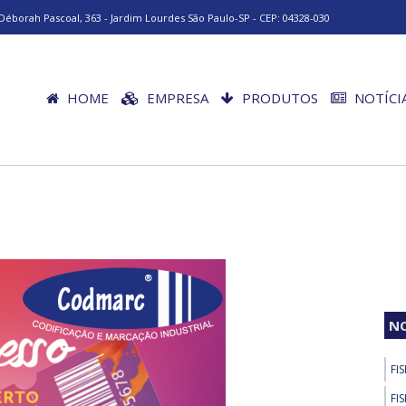
Déborah Pascoal, 363 - Jardim Lourdes São Paulo-SP - CEP: 04328-030
HOME
EMPRESA
PRODUTOS
NOTÍCI
NO
FI
FI