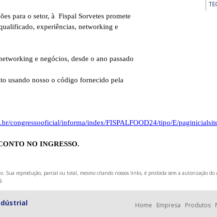
TE
ões para o setor, à Fispal Sorvetes promete
qualificado, experiências, networking e
 networking e negócios, desde o ano passado
.
ito usando nosso o código fornecido pela
.br/congressooficial/informa/index/FISPALFOOD24/tipo/E/paginicialsit
SCONTO NO INGRESSO.
o. Sua reprodução, parcial ou total, mesmo citando nossos links, é proibida sem a autorização do a
s
.
dústrial
Home
Empresa
Produtos