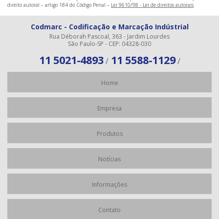
direito autoral – artigo 184 do Código Penal –
Lei 9610/98 - Lei de direitos autorais
.
Codmarc - Codificação e Marcação Indústrial
Rua Déborah Pascoal, 363 - Jardim Lourdes
São Paulo-SP - CEP: 04328-030
11 5021-4893
11 5588-1129
/
/
Home
Empresa
Produtos
Notícias
Informações
Contato