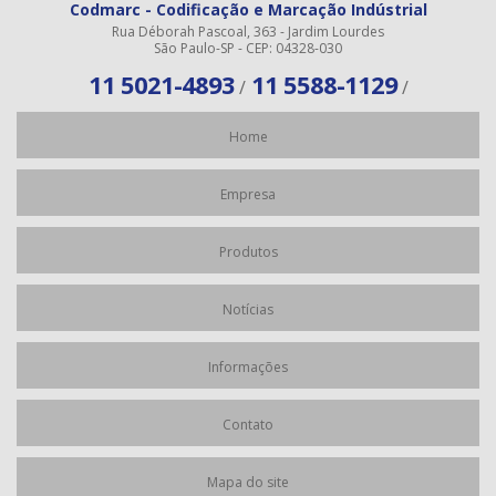
Codmarc - Codificação e Marcação Indústrial
Rua Déborah Pascoal, 363 - Jardim Lourdes
São Paulo-SP - CEP: 04328-030
11 5021-4893
11 5588-1129
/
/
Home
Empresa
Produtos
Notícias
Informações
Contato
Mapa do site