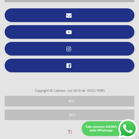
Copyright © Codmarc. (Lei 9610 de 19/02/1998)
W3C
W3C
T
i
webdesign
|